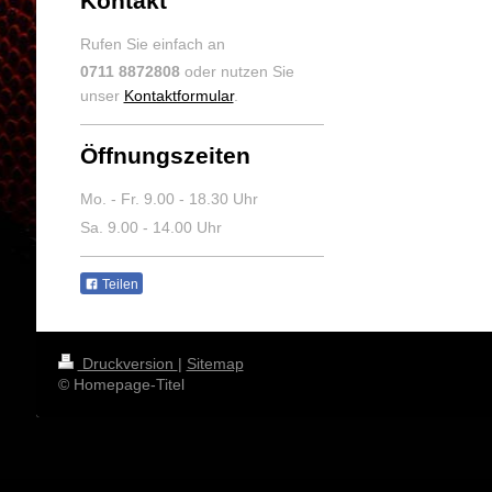
Kontakt
Rufen Sie einfach an
0711 8872808
oder nutzen Sie
unser
Kontaktformular
.
Öffnungszeiten
Mo. - Fr. 9.00 - 18.30 Uhr
Sa. 9.00 - 14.00 Uhr
Teilen
Druckversion
|
Sitemap
© Homepage-Titel